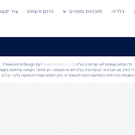
גלריה
תוכניות ומפרט
היזם והצוות
צור קשר
כל הזכויות שמורות לא.י נוף כנרת בע"מ. | Powered & Design by
make-brands.co.il
|
 כדי לחייב את חברת א.י ים נוף כנרת בע"מ ו/או מי מטעמה. רק מסמכי הקבוצה שייחתמו בקשר 
התוכניות וההדמיות המופיעות בחוברת/באתר זה הינן רעיוניות ונועדו להמחשה בלבד. ט.ל.ח.