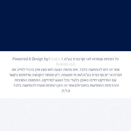
כל הזכויות שמורות לא.י נוף כנרת בע"מ. | Powered & Design by
make-
|
brands.co.il
אתר זה הינו להמחשה בלבד. אינו מהווה הצעה ו/או מצג ואין בו כדי לחייב את
חברת א.י ים נוף כנרת בע"מ ו/או מי מטעמה. רק מסמכי הקבוצה שייחתמו בקשר
עם הפרויקט יחייבו באופן בלעדי בכל הנוגע לפרויקט. התמונות התוכניות
וההדמיות המופיעות בחוברת/באתר זה הינן רעיוניות ונועדו להמחשה בלבד.
ט.ל.ח.