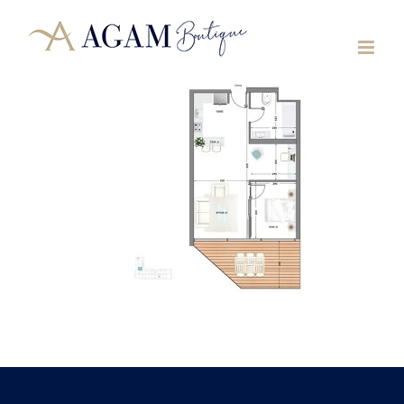
לג
תוכן