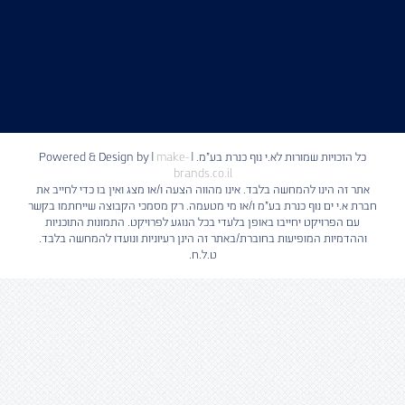
כל הזכויות שמורות לא.י נוף כנרת בע"מ. | Powered & Design by
make-
|
brands.co.il
אתר זה הינו להמחשה בלבד. אינו מהווה הצעה ו/או מצג ואין בו כדי לחייב את
חברת א.י ים נוף כנרת בע"מ ו/או מי מטעמה. רק מסמכי הקבוצה שייחתמו בקשר
עם הפרויקט יחייבו באופן בלעדי בכל הנוגע לפרויקט. התמונות התוכניות
וההדמיות המופיעות בחוברת/באתר זה הינן רעיוניות ונועדו להמחשה בלבד.
ט.ל.ח.