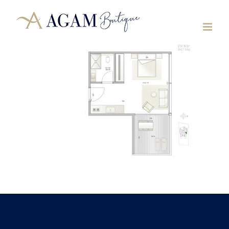
לג
תוכן