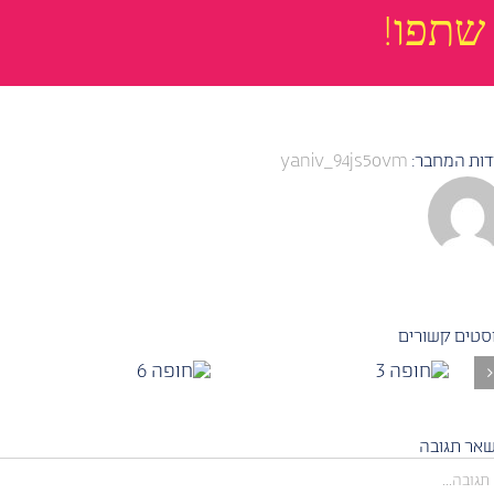
שתפו!
דות המחבר:
yaniv_94js5ovm
סטים קשורים
חופה
חופה
אר תגובה
6
3
רה