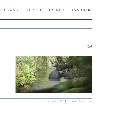
לג
תוכן
אודות אגם
המגורים
המיקום
ההיסטוריה
169
yan unc
By
|
אפריל 4th, 2017
0 תגובות
|