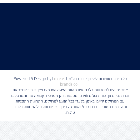
כל הזכויות שמורות לא.י נוף כנרת בע"מ. | Powered & Design by
make-
|
brands.co.il
אתר זה הינו להמחשה בלבד. אינו מהווה הצעה ו/או מצג ואין בו כדי לחייב את
חברת א.י ים נוף כנרת בע"מ ו/או מי מטעמה. רק מסמכי הקבוצה שייחתמו בקשר
עם הפרויקט יחייבו באופן בלעדי בכל הנוגע לפרויקט. התמונות התוכניות
וההדמיות המופיעות בחוברת/באתר זה הינן רעיוניות ונועדו להמחשה בלבד.
ט.ל.ח.