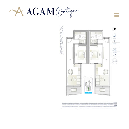
לג
תוכן