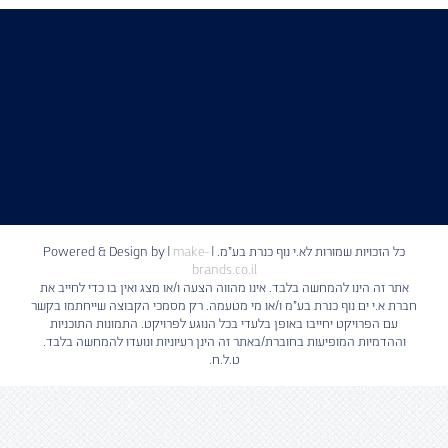
כל הזכויות שמורות לא.י נוף כנרת בע"מ. | Powered & Design by
make-
|
brands.co.il
אתר זה הינו להמחשה בלבד. אינו מהווה הצעה ו/או מצג ואין בו כדי לחייב את
חברת א.י ים נוף כנרת בע"מ ו/או מי מטעמה. רק מסמכי הקבוצה שייחתמו בקשר
עם הפרויקט יחייבו באופן בלעדי בכל הנוגע לפרויקט. התמונות התוכניות
וההדמיות המופיעות בחוברת/באתר זה הינן רעיוניות ונועדו להמחשה בלבד.
ט.ל.ח.