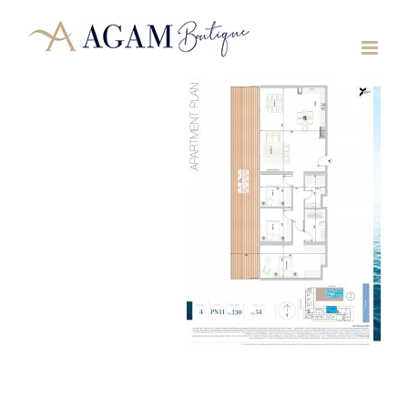
לג
תוכן