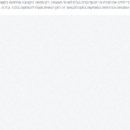
 כדי לחייב את חברת א.י ים נוף כנרת בע"מ ו/או מי מטעמה. רק מסמכי הקבוצה שייחתמו בקשר 
התוכניות וההדמיות המופיעות בחוברת/באתר זה הינן רעיוניות ונועדו להמחשה בלבד. ט.ל.ח.