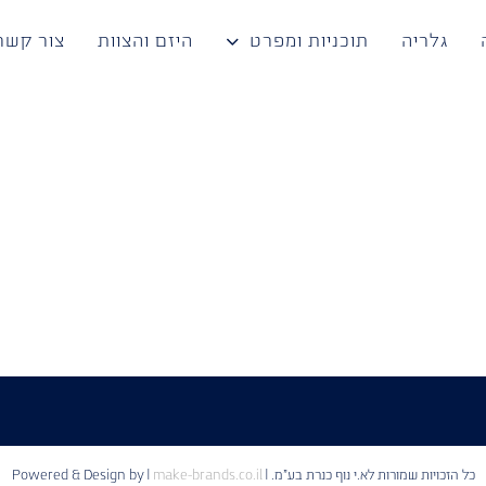
גלריה
תוכניות ומפרט
היזם והצוות
צור קשר
כל הזכויות שמורות לא.י נוף כנרת בע"מ. | Powered & Design by
make-brands.co.il
|