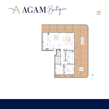
לג
תוכן