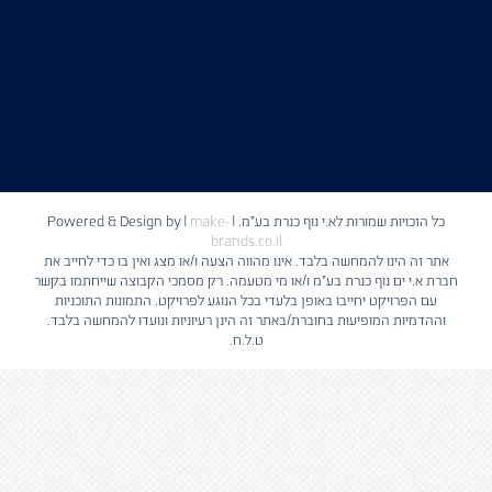
כל הזכויות שמורות לא.י נוף כנרת בע"מ. | Powered & Design by
make-
|
brands.co.il
אתר זה הינו להמחשה בלבד. אינו מהווה הצעה ו/או מצג ואין בו כדי לחייב את
חברת א.י ים נוף כנרת בע"מ ו/או מי מטעמה. רק מסמכי הקבוצה שייחתמו בקשר
עם הפרויקט יחייבו באופן בלעדי בכל הנוגע לפרויקט. התמונות התוכניות
וההדמיות המופיעות בחוברת/באתר זה הינן רעיוניות ונועדו להמחשה בלבד.
ט.ל.ח.