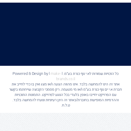
כל הזכויות שמורות לא.י נוף כנרת בע"מ. | Powered & Design by
make-
|
brands.co.il
אתר זה הינו להמחשה בלבד. אינו מהווה הצעה ו/או מצג ואין בו כדי לחייב את
חברת א.י ים נוף כנרת בע"מ ו/או מי מטעמה. רק מסמכי הקבוצה שייחתמו בקשר
עם הפרויקט יחייבו באופן בלעדי בכל הנוגע לפרויקט. התמונות התוכניות
וההדמיות המופיעות בחוברת/באתר זה הינן רעיוניות ונועדו להמחשה בלבד.
ט.ל.ח.