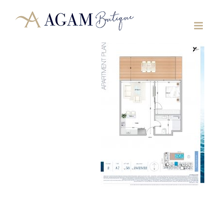
לג
תוכן