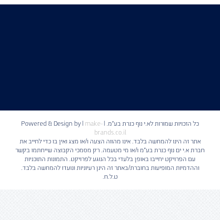
כל הזכויות שמורות לא.י נוף כנרת בע"מ. | Powered & Design by
make-
|
brands.co.il
אתר זה הינו להמחשה בלבד. אינו מהווה הצעה ו/או מצג ואין בו כדי לחייב את
חברת א.י ים נוף כנרת בע"מ ו/או מי מטעמה. רק מסמכי הקבוצה שייחתמו בקשר
עם הפרויקט יחייבו באופן בלעדי בכל הנוגע לפרויקט. התמונות התוכניות
וההדמיות המופיעות בחוברת/באתר זה הינן רעיוניות ונועדו להמחשה בלבד.
ט.ל.ח.