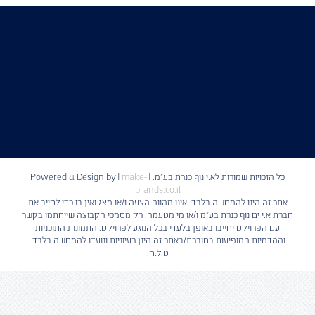
כל הזכויות שמורות לא.י נוף כנרת בע"מ. | Powered & Design by
make-
|
brands.co.il
אתר זה הינו להמחשה בלבד. אינו מהווה הצעה ו/או מצג ואין בו כדי לחייב את
חברת א.י ים נוף כנרת בע"מ ו/או מי מטעמה. רק מסמכי הקבוצה שייחתמו בקשר
עם הפרויקט יחייבו באופן בלעדי בכל הנוגע לפרויקט. התמונות התוכניות
וההדמיות המופיעות בחוברת/באתר זה הינן רעיוניות ונועדו להמחשה בלבד.
ט.ל.ח.