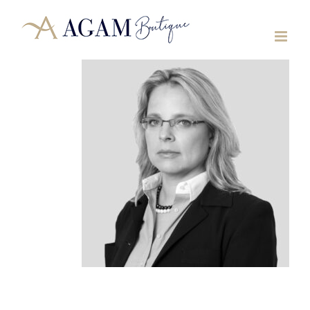
לג
תוכן