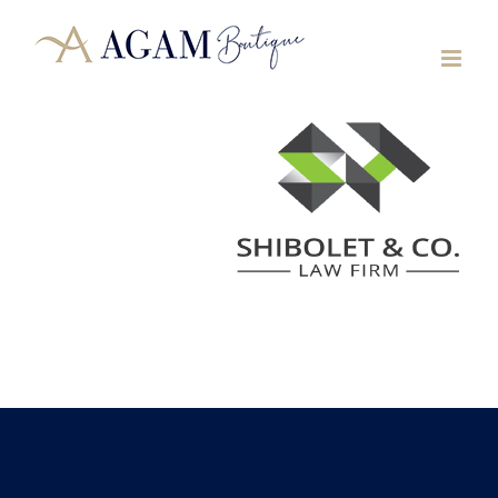
לג
תוכן