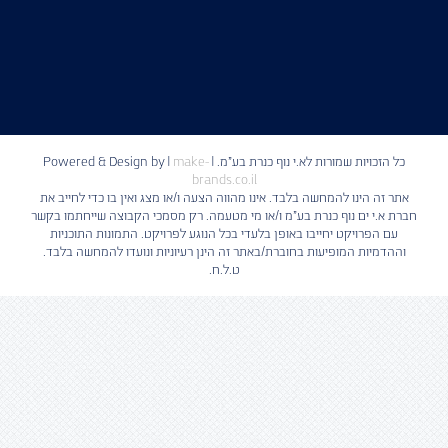
כל הזכויות שמורות לא.י נוף כנרת בע"מ. | Powered & Design by
make-
|
brands.co.il
אתר זה הינו להמחשה בלבד. אינו מהווה הצעה ו/או מצג ואין בו כדי לחייב את
חברת א.י ים נוף כנרת בע"מ ו/או מי מטעמה. רק מסמכי הקבוצה שייחתמו בקשר
עם הפרויקט יחייבו באופן בלעדי בכל הנוגע לפרויקט. התמונות התוכניות
וההדמיות המופיעות בחוברת/באתר זה הינן רעיוניות ונועדו להמחשה בלבד.
ט.ל.ח.