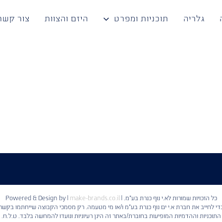
גלריה
תוכניות ומפרט
היזם והצוות
צור קשר
כל הזכויות שמורות לא.י נוף כנרת בע"מ. | Powered & Design by
make-brands.co.il
|
 כדי לחייב את חברת א.י ים נוף כנרת בע"מ ו/או מי מטעמה. רק מסמכי הקבוצה שייחתמו בקשר 
התוכניות וההדמיות המופיעות בחוברת/באתר זה הינן רעיוניות ונועדו להמחשה בלבד. ט.ל.ח.