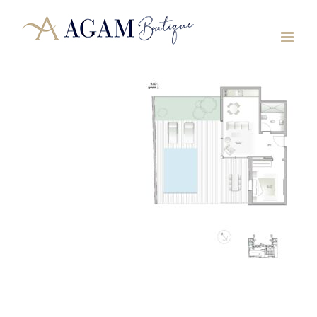
לג
תוכן