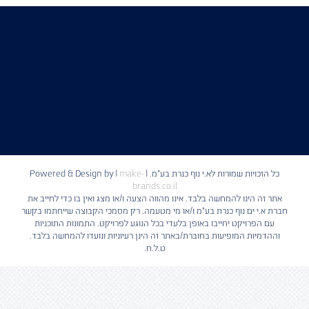
כל הזכויות שמורות לא.י נוף כנרת בע"מ. | Powered & Design by
make-
|
brands.co.il
אתר זה הינו להמחשה בלבד. אינו מהווה הצעה ו/או מצג ואין בו כדי לחייב את
חברת א.י ים נוף כנרת בע"מ ו/או מי מטעמה. רק מסמכי הקבוצה שייחתמו בקשר
עם הפרויקט יחייבו באופן בלעדי בכל הנוגע לפרויקט. התמונות התוכניות
וההדמיות המופיעות בחוברת/באתר זה הינן רעיוניות ונועדו להמחשה בלבד.
ט.ל.ח.