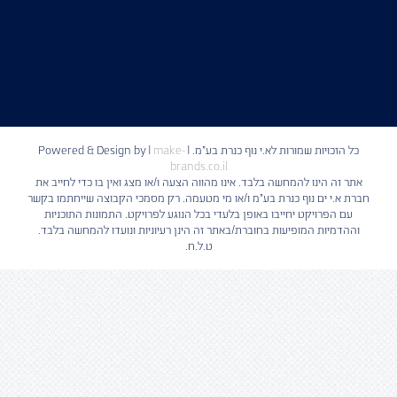
כל הזכויות שמורות לא.י נוף כנרת בע"מ. | Powered & Design by
make-
|
brands.co.il
אתר זה הינו להמחשה בלבד. אינו מהווה הצעה ו/או מצג ואין בו כדי לחייב את
חברת א.י ים נוף כנרת בע"מ ו/או מי מטעמה. רק מסמכי הקבוצה שייחתמו בקשר
עם הפרויקט יחייבו באופן בלעדי בכל הנוגע לפרויקט. התמונות התוכניות
וההדמיות המופיעות בחוברת/באתר זה הינן רעיוניות ונועדו להמחשה בלבד.
ט.ל.ח.