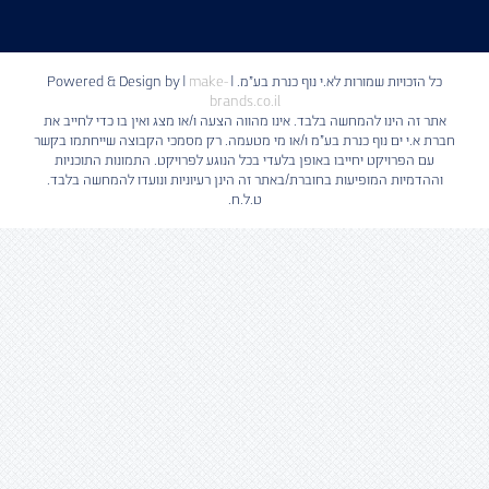
כל הזכויות שמורות לא.י נוף כנרת בע"מ. | Powered & Design by
make-
|
brands.co.il
אתר זה הינו להמחשה בלבד. אינו מהווה הצעה ו/או מצג ואין בו כדי לחייב את
חברת א.י ים נוף כנרת בע"מ ו/או מי מטעמה. רק מסמכי הקבוצה שייחתמו בקשר
עם הפרויקט יחייבו באופן בלעדי בכל הנוגע לפרויקט. התמונות התוכניות
וההדמיות המופיעות בחוברת/באתר זה הינן רעיוניות ונועדו להמחשה בלבד.
ט.ל.ח.