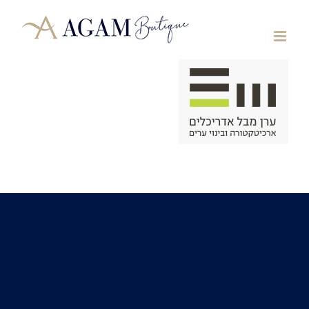
לג
תוכן