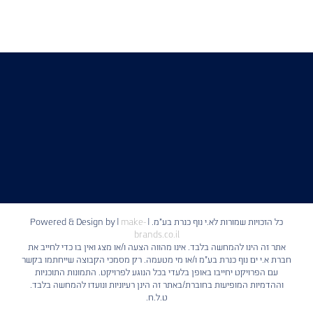
כל הזכויות שמורות לא.י נוף כנרת בע"מ. | Powered & Design by
make-
|
brands.co.il
אתר זה הינו להמחשה בלבד. אינו מהווה הצעה ו/או מצג ואין בו כדי לחייב את
חברת א.י ים נוף כנרת בע"מ ו/או מי מטעמה. רק מסמכי הקבוצה שייחתמו בקשר
עם הפרויקט יחייבו באופן בלעדי בכל הנוגע לפרויקט. התמונות התוכניות
וההדמיות המופיעות בחוברת/באתר זה הינן רעיוניות ונועדו להמחשה בלבד.
ט.ל.ח.