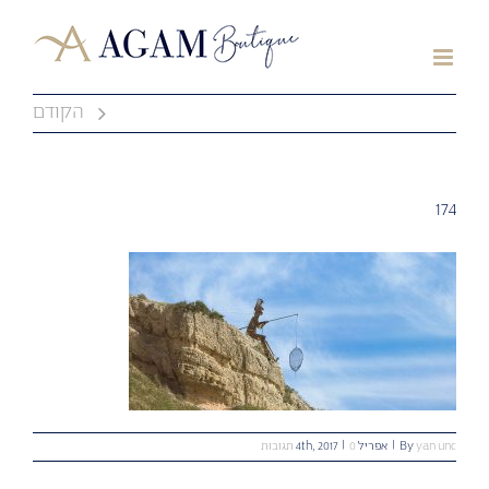
לג
תוכן
הקודם
174
yan unc
By
|
אפריל 4th, 2017
0 תגובות
|