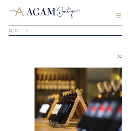
לג
תוכן
הקודם
130