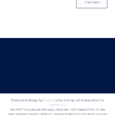
Alternative:
כל הזכויות שמורות לא.י נוף כנרת בע"מ. | Powered & Design by
make-
|
brands.co.il
אתר זה הינו להמחשה בלבד. אינו מהווה הצעה ו/או מצג ואין בו כדי לחייב את
חברת א.י ים נוף כנרת בע"מ ו/או מי מטעמה. רק מסמכי הקבוצה שייחתמו בקשר