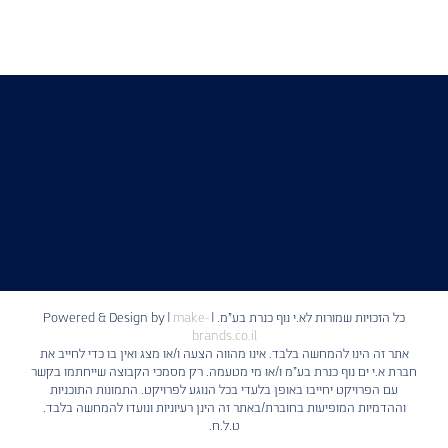
כל הזכויות שמורות לא.י נוף כנרת בע"מ. | Powered & Design by
make-
|
brands.co.il
אתר זה הינו להמחשה בלבד. אינו מהווה הצעה ו/או מצג ואין בו כדי לחייב את
חברת א.י ים נוף כנרת בע"מ ו/או מי מטעמה. רק מסמכי הקבוצה שייחתמו בקשר
עם הפרויקט יחייבו באופן בלעדי בכל הנוגע לפרויקט. התמונות התוכניות
וההדמיות המופיעות בחוברת/באתר זה הינן רעיוניות ונועדו להמחשה בלבד.
ט.ל.ח.